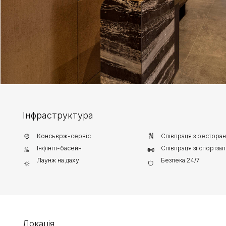
Інфраструктура
Консьєрж-сервіс
Співпраця з рестораном
Інфініті-басейн
Співпраця зі спортзалом
Лаунж на даху
Безпека 24/7
Локація
Чангу — один із найпривабливіших і найдинамічніших районів Балі, що став
епіцентром преміального lifestyle. Тут зосереджені авторські ресторани,
бутіки, wellness-простори та клуби, формуючи інфраструктуру світового
рівня.
Район активно розвивається завдяки міжнародній спільноті та стабільно
входить до числа лідерів за інвестиційною привабливістю на острові.
Про проект
NEXA Apartments Canggu розташований в одній із найпривабливіших
локацій острова — у самому центрі Чангу, лише за 4 хвилини від пляжу
Batu Bolong. Із верхніх поверхів комплексу відкривається захопливий вид