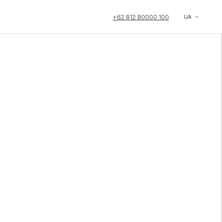
+62 812 80000 100
UA