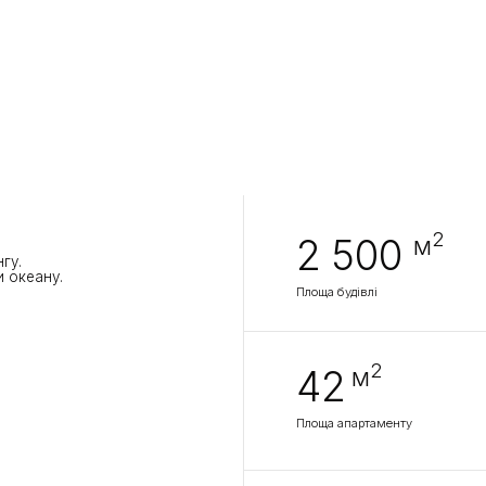
2
м
2 500
.
Площа будівлі
2
м
42
Площа апартаменту
60
років
Період оренди з продовженням