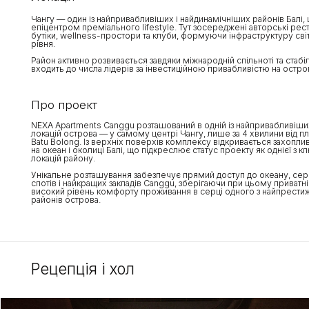
на океан і околиці Балі, що підкреслює статус проекту як однієї з ключових
локацій району.
Унікальне розташування забезпечує прямий доступ до океану, серф-
спотів і найкращих закладів Canggu, зберігаючи при цьому приватність і
високий рівень комфорту проживання в серці одного з найпрестижніших
районів острова.
Рецепція і хол