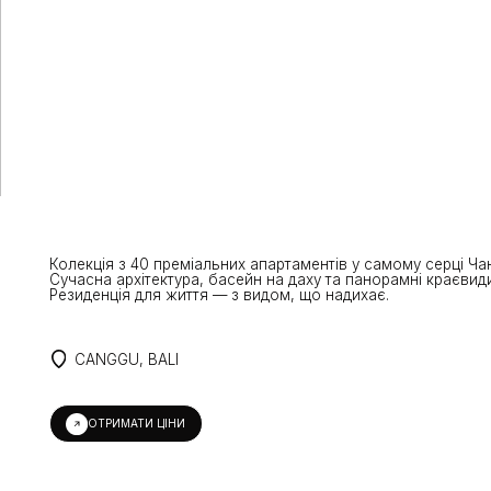
CANGGU STUDIO
ЗАВЕРШЕНЕ БУДІВНИЦТВО
Колекція з 40 преміальних апартаментів у самому серці Чангу.
Сучасна архітектура, басейн на даху та панорамні краєвиди океану
Резиденція для життя — з видом, що надихає.
CANGGU, BALI
ОТРИМАТИ ЦІНИ