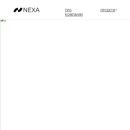
ПРО
ПРОЕКТИ
ІНВЕСТИЦ
КОМПАНІЮ
NEXA CANGGU STU
NEXA CANGGU STU
NEXA RESIDENCE 
NEXA RESIDENCE 
NEXA RESIDENCE 
NEXA RESIDENCE 
NEXA WOOD RESID
NEXA WOOD RESID
NEXA VILLA
NEXA VILLA
MONTENEL
MONTENEL
OASIS ROYAL COLL
OASIS ROYAL COLL
OASIS BLACK EDITI
OASIS BLACK EDITI
УСІ ПРОЕКТИ
УСІ ПРОЕКТИ
NEXA