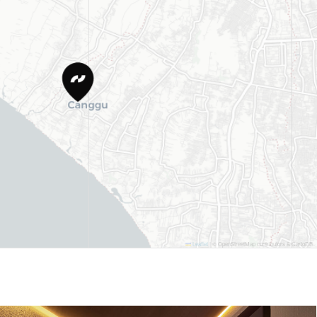
Leaflet
|
© OpenStreetMap contributors & CartoDB