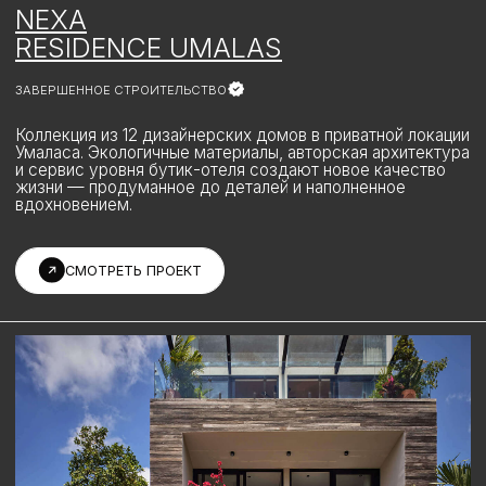
Самая важная инвестиция — в
собственную жизнь, ведь именно опыт
делает каждый момент по-настоящему
ценным.
Компания создана для людей, которые инвестируют в
качество своей жизни сегодня и формируют свой
уникальный путь, который отражает их ценности.
Наше видение — создавать пространства для
уникального образа жизни: того, что дарит ощущение
дома, где бы вы ни находились, и становится основой
гармонии и баланса в жизни.
Каждое пространство это источник вдохновения.
Александр