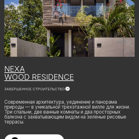
Основатель NEXA
OASIS BLACK EDITION
Резиденции Oasis Collection
Лимитированная коллекция из 78
резиденций уникального формата —
для тех, кто ценит почерк проекта,
качество и исключительный образ
жизни.
ПРИСОЕДИНИТЬСЯ