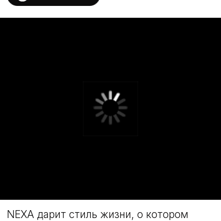
NEXA дарит стиль жизни, о котором
другие только мечтают.
NEXA — это команда визионеров, объединённых одной
целью, создавать уникальные проекты с высокими
стандартами сервиса и качества.
Каждое наше пространство наполнено вниманием к
деталям, настоящими ощущениями и стилем жизни
нового поколения.
Мы так же предоставляем профессиональный
консалтинг мирового уровня, разработку концепций и
управление проектами.
ПОДРОБНЕЕ