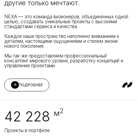
2
42 228
м
Проекты в портфеле
2
32 300
м
Земля в собственности
2
12 725
м
Земля в аренде
Проекты NEXA