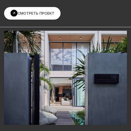
NEXA
WOOD RESIDENCE
ЗАВЕРШЕННОЕ СТРОИТЕЛЬСТВО
Современная архитектура, уединение и панорама
природы — в уникальной трехэтажной вилле для жизни.
Три спальни, две ванные комнаты и два просторных
балкона с захватывающим видом на зеленые рисовые
террасы.
СМОТРЕТЬ ПРОЕКТ
СМОТРЕТЬ ВСЕ ПРОЕКТЫ