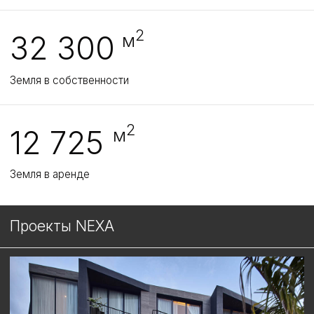
NEXA
CANGGU STUDIO
ЗАВЕРШЕННОЕ СТРОИТЕЛЬСТВО
Коллекция из 40 премиальных апартаментов в самом
центре Чангу. Современная архитектура, бассейн на
крыше и виды на океан. Резиденция для жизни — с
видом, который вдохновляет.
СМОТРЕТЬ ПРОЕКТ